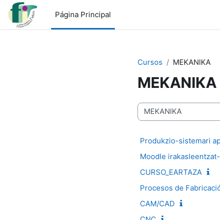
Salta al contenido principal
Página Principal
Cursos
MEKANIKA
MEKANIKA
Categorías
Produkzio-sistemari ap
Moodle irakasleentza
CURSO_EARTAZA
Procesos de Fabricaci
CAM/CAD
CNC