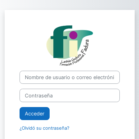
Salta al contenido principal
Entrar a CIFP F
Nombre de usuario o correo electrónico
Contraseña
Acceder
¿Olvidó su contraseña?