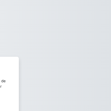
e de
r