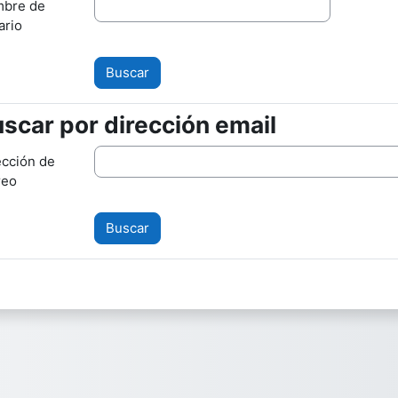
bre de
ario
scar por dirección email
scar por dirección email
ección de
reo